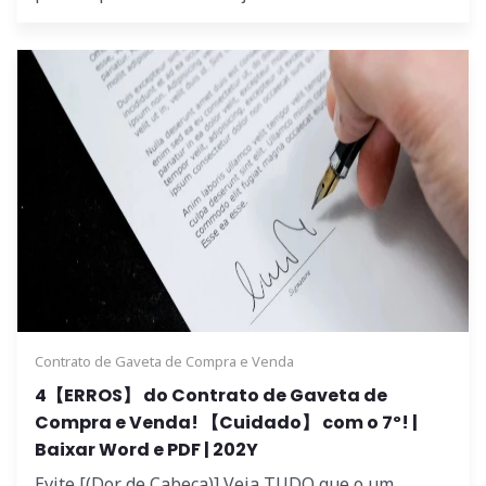
Contrato de Gaveta de Compra e Venda
4【ERROS】 do Contrato de Gaveta de
Compra e Venda! 【Cuidado】 com o 7º! |
Baixar Word e PDF | 202Y
Evite [(Dor de Cabeça)] Veja TUDO que o um