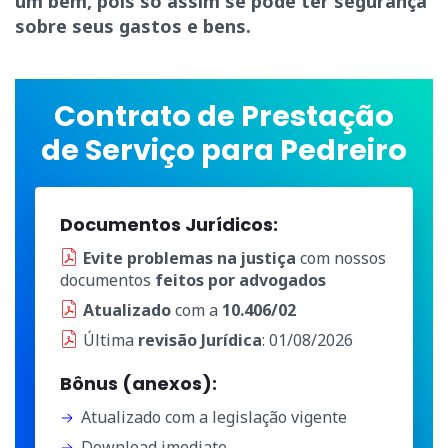
um bem, pois só assim se pode ter segurança
sobre seus gastos e bens.
Contrato de Prestação
de Serviço para Pedreiro
Documentos Jurídicos:
Evite problemas na justiça
com nossos
documentos
feitos por advogados
Atualizado
com a
10.406/02
Última
revisão Jurídica
: 01/08/2026
Bônus (anexos):
Atualizado com a legislação vigente
Download imediato