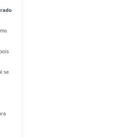
erado
smo
pois
l se
ara