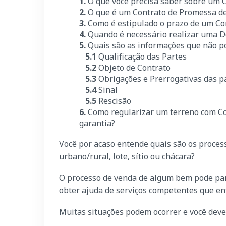
1.
O que você precisa saber sobre um 
2.
O que é um Contrato de Promessa d
3.
Como é estipulado o prazo de um Co
4.
Quando é necessário realizar uma D
5.
Quais são as informações que não p
5.1
Qualificação das Partes
5.2
Objeto de Contrato
5.3
Obrigações e Prerrogativas das p
5.4
Sinal
5.5
Rescisão
6.
Como regularizar um terreno com Co
garantia?
Você por acaso entende quais são os proces
urbano/rural, lote, sítio ou chácara?
O processo de venda de algum bem pode par
obter ajuda de serviços competentes que e
Muitas situações podem ocorrer e você deve 