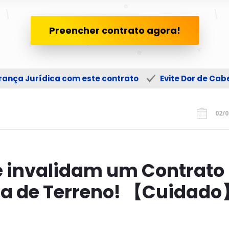
Preencher contrato agora!
ança Jurídica com este contrato
Evite Dor de Ca
02/0
 invalidam um Contrato
a de Terreno! 【Cuidad