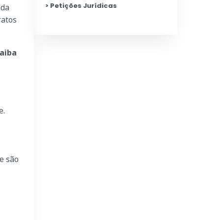
Petições Jurídicas
ada
ratos
aiba
e.
e são