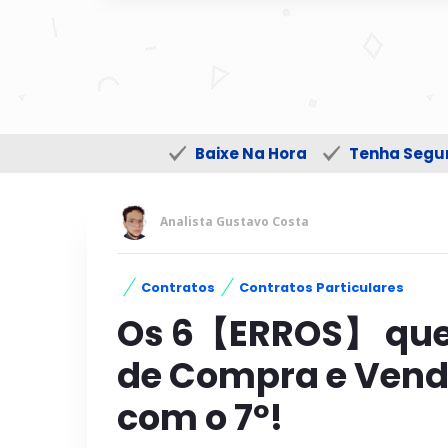
Baixe Na Hora
Tenha Segur
Analista Gustavo Costa
Contratos
Contratos Particulares
Os 6【ERROS】 que
de Compra e Vend
com o 7º!