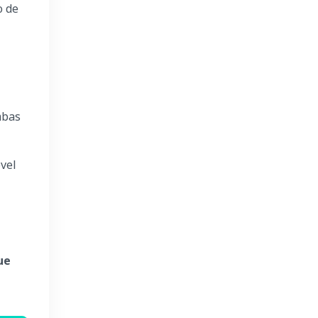
o de
mbas
vel
ue