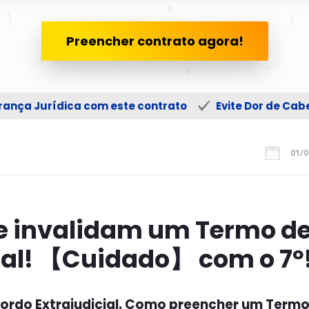
Preencher contrato agora!
ança Jurídica com este contrato
Evite Dor de Ca
01/0
 invalidam um Termo d
ial! 【Cuidado】 com o 7º
ordo Extrajudicial. Como preencher um Termo