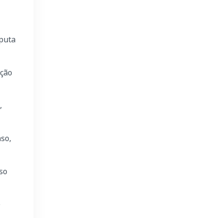
sputa
nção
,
so,
so
e