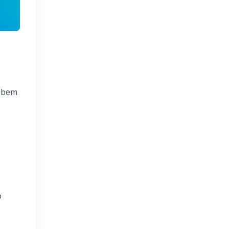
, bem
o