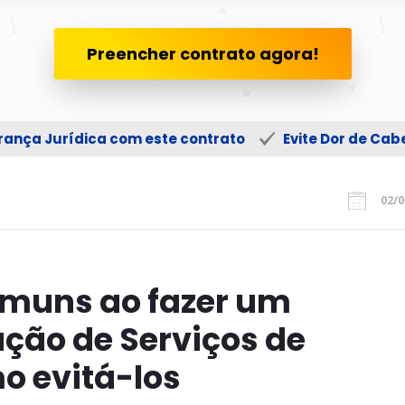
Preencher contrato agora!
ança Jurídica com este contrato
Evite Dor de Ca
02/0
omuns ao fazer um
ação de Serviços de
o evitá-los