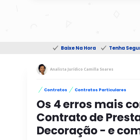
Baixe Na Hora
Tenha Segur
Analista Jurídico Camilla Soares
Contratos
Contratos Particulares
Os 4 erros mais c
Contrato de Prest
Decoração - e com