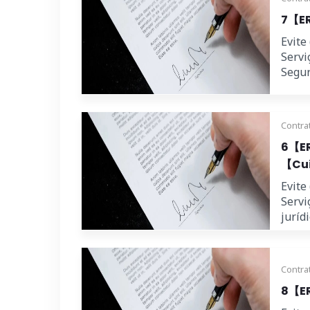
7【ER
Evite
Servi
Segura
Contra
6【ER
【Cui
Evite
Servi
juríd
Contra
8【ER