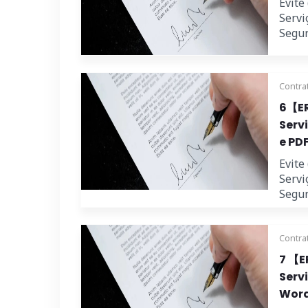
Evite
Servi
Segur
Contra
6【ER
Serv
e PDF
Evite
Servi
Segur
Contra
7 【E
Serv
Word