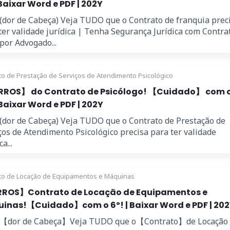
 Baixar Word e PDF | 202Y
 (dor de Cabeça) Veja TUDO que o Contrato de franquia prec
ter validade jurídica | Tenha Segurança Jurídica com Contra
 por Advogado...
to de Prestação de Serviços de Atendimento Psicológico
RROS】 do Contrato de Psicólogo! 【Cuidado】 com 
 Baixar Word e PDF | 202Y
 (dor de Cabeça) Veja TUDO que o Contrato de Prestação de
ços de Atendimento Psicológico precisa para ter validade
a...
to de Locação de Equipamentos e Máquinas
ROS】Contrato de Locação de Equipamentos e
inas!【Cuidado】com o 6º! | Baixar Word e PDF | 20
e 【dor de Cabeça】Veja TUDO que o【Contrato】de Locação