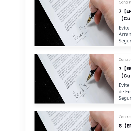
Contra
7【ER
【Cui
Evite
Arren
Segur
Contra
7【ER
【Cui
Evite
de Em
Segur
Contra
8【ER