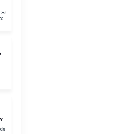
isa
to
o
2Y
 de