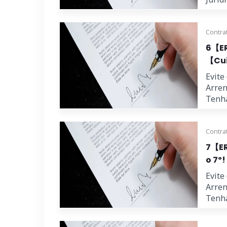
Contra
6【ER
【Cui
Evite
Arren
Tenha
Contra
7【ER
o 7º!
Evite
Arren
Tenha