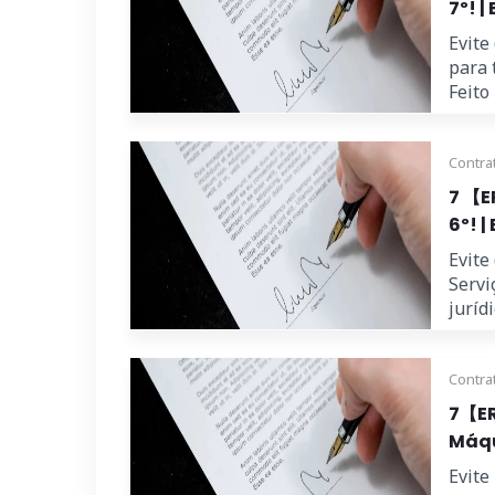
7º! |
Evite
para 
Feito
Contra
7 【E
6º! |
Evite
Servi
jurídic
Contra
7【ER
Máqu
Evit