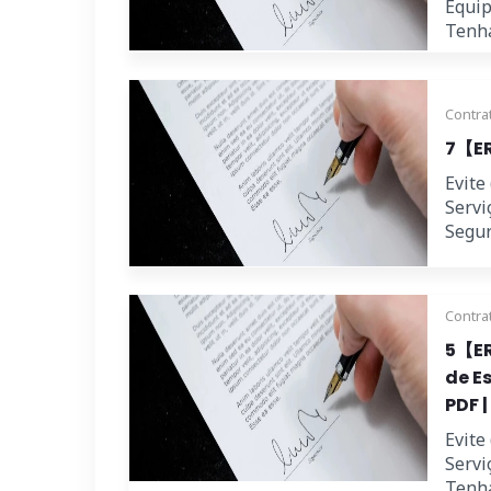
Equip
Tenha
Contra
7【ER
Evite
Servi
Segur
Contra
5【ER
de E
PDF |
Evite
Servi
Tenha