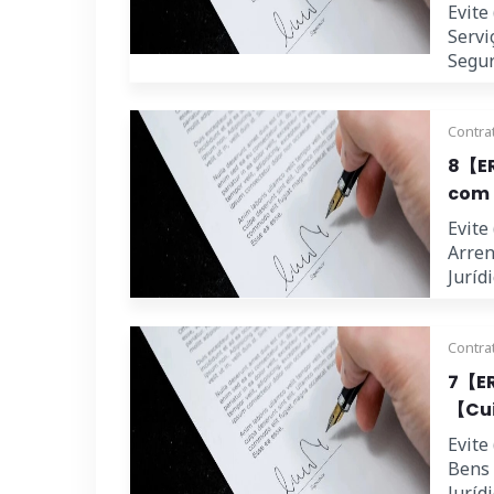
Evite
Servi
Segur
Contra
8【ER
com o
Evite
Arren
Jurídic
Contra
7【ER
【Cui
Evite
Bens 
Jurídic