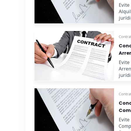
Evite
Alqui
juríd
Contra
Cono
Arre
Evite
Arren
juríd
Contra
Cono
Comp
Evite
Compr