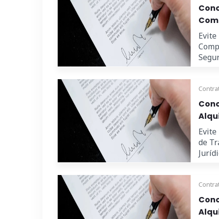
Cono
Comp
Evite
Compr
Seguri
Contra
Cono
Alqu
Evite
de Tr
Juríd
Contra
Cono
Alqu