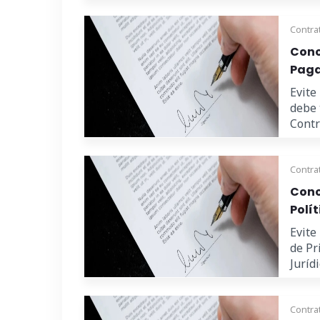
Contra
Cono
Paga
Evite
debe 
Contra
Contra
Cono
Polí
Evite
de Pr
Jurídic
Contra