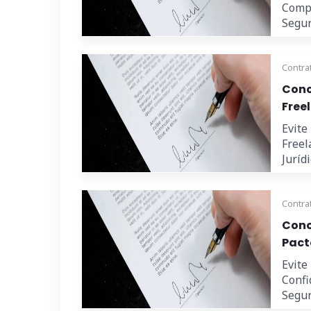
Compr
Seguri
Contra
Cono
Free
Evite
Freel
Juríd
Contra
Cono
Pact
Evite
Confi
Seguri