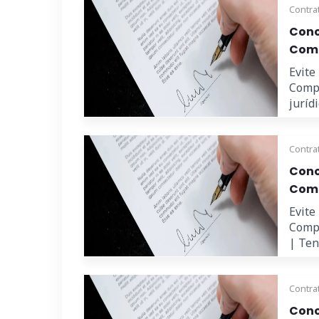
Contra
Cono
Comp
Evite
Compr
juríd
Contra
Cono
Comp
Evite
Compr
| Ten
Contra
Cono