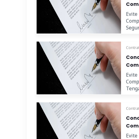
Comp
Evite
Compr
Segur
Contra
Cono
Comp
Evite
Compr
Tenga
Contra
Cono
Comp
Evite