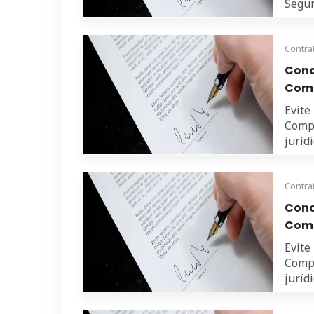
Seguri
Contra
Cono
Comp
Evite
Compr
juríd
Contra
Cono
Comp
Evite
Compr
juríd