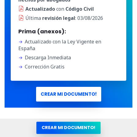
Actualizado
con
Código Civil
Última
revisión legal
: 03/08/2026
Prima (anexos):
Actualizado con la Ley Vigente en
España
Descarga Inmediata
Corrección Gratis
CREAR MI DOCUMENTO!
Otros nombres para este documento:
CREAR MI DOCUMENTO!
Carta de Contrato de Arras Penitenciales en