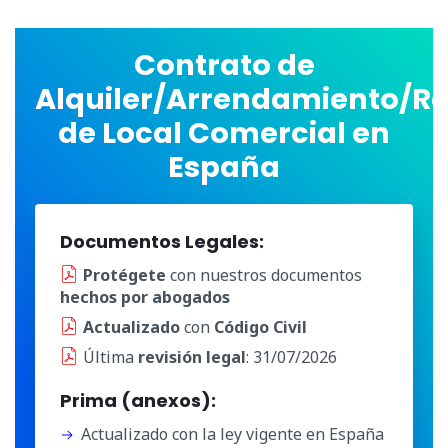
Contrato de
Alquiler/Arrendamiento/R
de Local Comercial en
España
Documentos Legales:
Protégete
con nuestros documentos
hechos por abogados
Actualizado
con
Código Civil
Última
revisión legal
: 31/07/2026
Prima (anexos):
Actualizado con la ley vigente en España