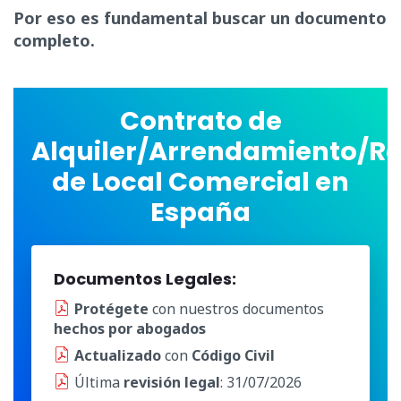
Por eso es fundamental buscar un documento
completo.
Contrato de
Alquiler/Arrendamiento/R
de Local Comercial en
España
Documentos Legales:
Protégete
con nuestros documentos
hechos por abogados
Actualizado
con
Código Civil
Última
revisión legal
: 31/07/2026