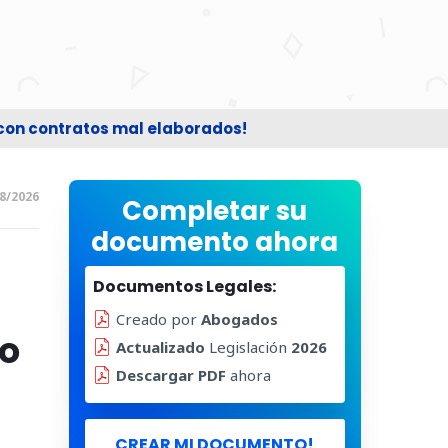
 con contratos mal elaborados!
8/2026
Completar su
documento ahora
Documentos Legales:
Creado por
Abogados
o
Actualizado
Legislación
2026
Descargar PDF
ahora
CREAR MI DOCUMENTO!