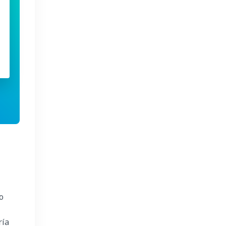
o
ría