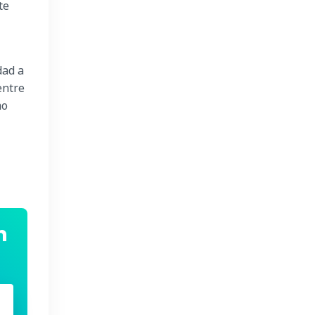
te
dad a
entre
mo
n