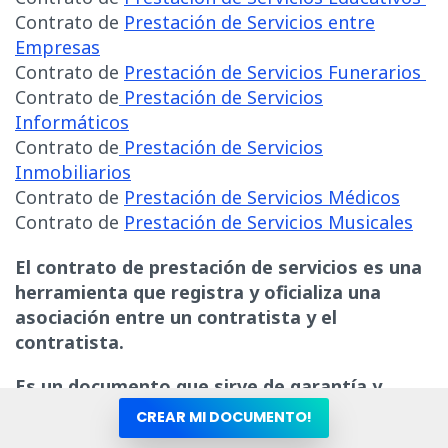
Contrato de
Prestación de Servicios entre
Empresas
Contrato de
Prestación de Servicios Funerarios
Contrato de
Prestación de Servicios
Informáticos
Contrato de
Prestación de Servicios
Inmobiliarios
Contrato de
Prestación de Servicios Médicos
Contrato de
Prestación de Servicios Musicales
El contrato de prestación de servicios es una
herramienta que registra y oficializa una
asociación entre un contratista y el
contratista.
Es un documento que sirve de garantía y
seguridad para todas las partes implicadas en
CREAR MI DOCUMENTO!
la negociación.