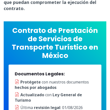
que puedan comprometer la ejecución del
contrato.
Contrato de Prestación
de Servicios de
Transporte Turístico en
México
Documentos Legales:
Protégete
con nuestros documentos
hechos por abogados
Actualizado
con
Ley General de
Turismo
Última
revisión legal
: 01/08/2026