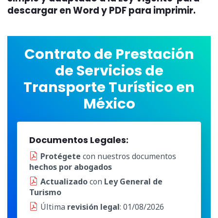
descargar en Word y PDF para imprimir.
Contrato de Prestación
de Servicios de
Transporte Turístico en
México
Documentos Legales:
Protégete
con nuestros documentos
hechos por abogados
Actualizado
con
Ley General de
Turismo
Última
revisión legal
: 01/08/2026