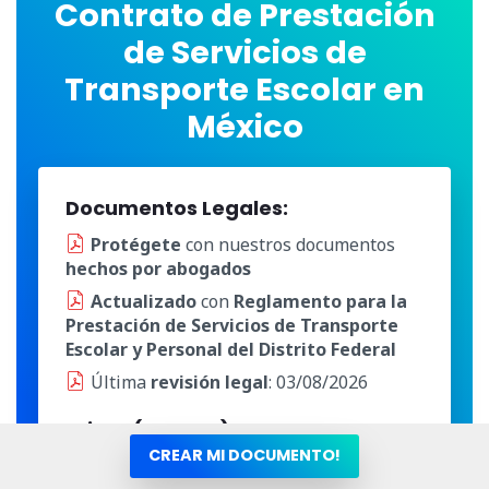
Contrato de Prestación
de Servicios de
Transporte Escolar en
México
Documentos Legales:
Protégete
con nuestros documentos
hechos por abogados
Actualizado
con
Reglamento para la
Prestación de Servicios de Transporte
Escolar y Personal del Distrito Federal
Última
revisión legal
: 03/08/2026
Prima (anexos):
CREAR MI DOCUMENTO!
Actualizado con la ley vigente en México