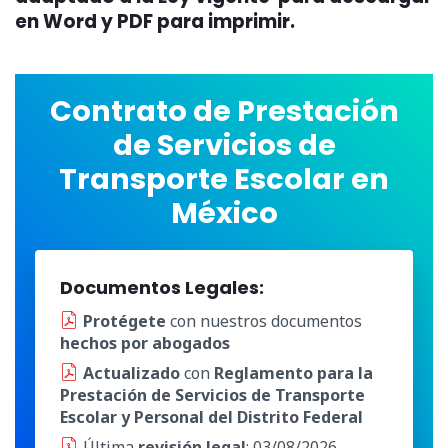
en Word y PDF para imprimir.
Contrato de Prestación
de Servicios de
Transporte Escolar en
México
Documentos Legales:
Protégete
con nuestros documentos
hechos por abogados
Actualizado
con
Reglamento para la
Prestación de Servicios de Transporte
Escolar y Personal del Distrito Federal
Última
revisión legal
: 03/08/2026