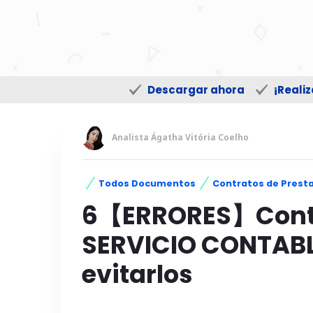
Descargar ahora
¡Reali
Analista Ágatha Vitória Coelho
Todos Documentos
Contratos de Presta
6【ERRORES】Contr
SERVICIO CONTAB
evitarlos