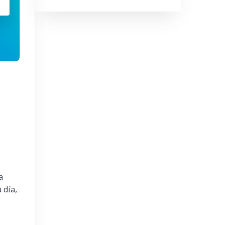
a
 día,