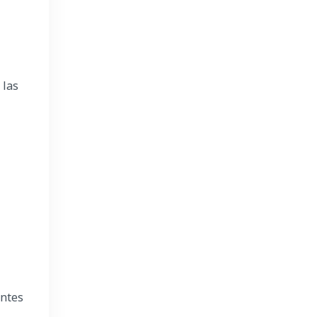
 las
entes