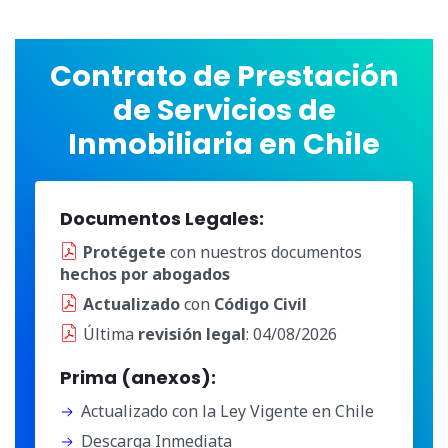
Contrato de Prestación
de Servicios de
Inmobiliaria en Chile
Documentos Legales:
Protégete
con nuestros documentos
hechos por abogados
Actualizado
con
Código Civil
Última
revisión legal
: 04/08/2026
Prima (anexos):
Actualizado con la Ley Vigente en Chile
Descarga Inmediata