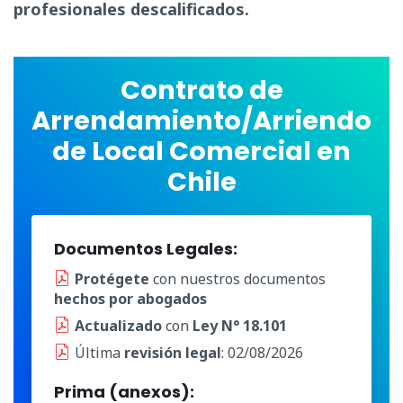
profesionales descalificados.
Contrato de
Arrendamiento/Arriendo
de Local Comercial en
Chile
Documentos Legales:
Protégete
con nuestros documentos
hechos por abogados
Actualizado
con
Ley N° 18.101
Última
revisión legal
: 02/08/2026
Prima (anexos):