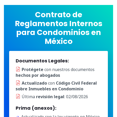
Contrato de
Reglamentos Internos
para Condominios en
México
Documentos Legales:
Protégete
con nuestros documentos
hechos por abogados
Actualizado
con
Código Civil Federal
sobre Inmuebles en Condominio
Última
revisión legal
: 02/08/2026
Prima (anexos):
Actualizado con la ley vigente en México