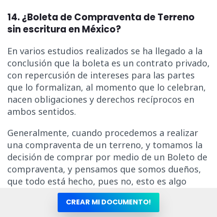
14. ¿Boleta de Compraventa de Terreno
sin escritura en México?
En varios estudios realizados se ha llegado a la
conclusión que la boleta es un contrato privado,
con repercusión de intereses para las partes
que lo formalizan, al momento que lo celebran,
nacen obligaciones y derechos recíprocos en
ambos sentidos.
Generalmente, cuando procedemos a realizar
una compraventa de un terreno, y tomamos la
decisión de comprar por medio de un Boleto de
compraventa, y pensamos que somos dueños,
que todo está hecho, pues no, esto es algo
incorrecto, la boleta no es un documento para
CREAR MI DOCUMENTO!
conceder la potestad como dueño o titular de