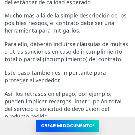
del estándar de calidad esperado.
Mucho más allá de la simple descripción de los
posibles riesgos, el contrato debe ser una
herramienta para mitigarlos.
Para ello, deberán incluirse cláusulas de multas
u otras sanciones en caso de incumplimiento
total o parcial (incumplimiento) del contrato.
Este paso también es importante para
proteger al vendedor.
Así, los retrasos en el pago, por ejemplo,
pueden implicar recargos, interrupción total
del servicio o solicitud de devolución del
producto cedido.
CREAR MI DOCUMENTO!
Elección de un foro específico para la solución de
demandas judiciales: Pocas personas le prestan