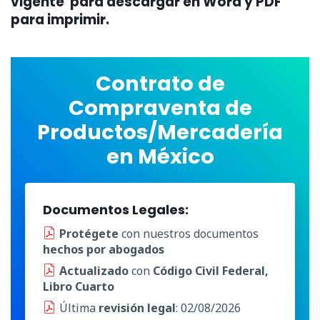
vigente para descargar en Word y PDF
para imprimir.
Contrato de
Compraventa de
Productos/Mercadería
en México
Documentos Legales:
Protégete
con nuestros documentos
hechos por abogados
Actualizado
con
Código Civil Federal,
Libro Cuarto
Última
revisión legal
: 02/08/2026