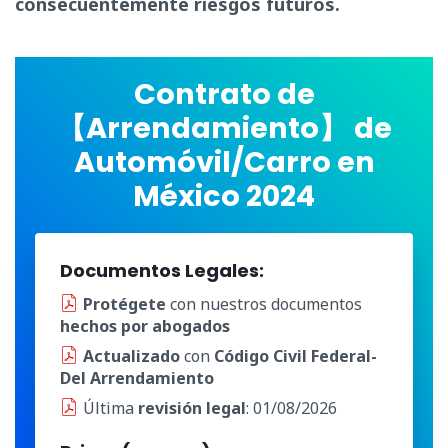
consecuentemente riesgos futuros.
Contrato de
【Arrendamiento】 de
Automóvil/Carro en
México 2024
Documentos Legales:
Protégete
con nuestros documentos
hechos por abogados
Actualizado
con
Código Civil Federal-
Del Arrendamiento
Última
revisión legal
: 01/08/2026