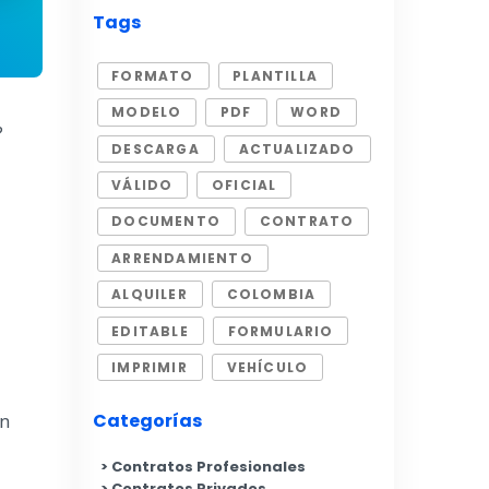
Tags
FORMATO
PLANTILLA
MODELO
PDF
WORD
?
DESCARGA
ACTUALIZADO
VÁLIDO
OFICIAL
DOCUMENTO
CONTRATO
ARRENDAMIENTO
ALQUILER
COLOMBIA
EDITABLE
FORMULARIO
IMPRIMIR
VEHÍCULO
Categorías
en
Contratos Profesionales
Contratos Privados