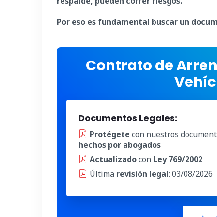
respalde, pueden correr riesgos.
Por eso es fundamental buscar un docu
Contrato de Arre
Vehíc
Documentos Legales:
Protégete
con nuestros document
hechos por abogados
Actualizado
con
Ley 769/2002
Última
revisión legal
: 03/08/2026