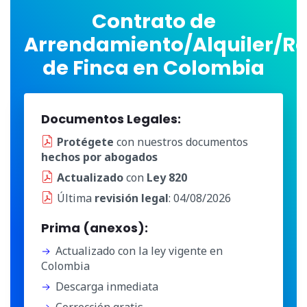
Contrato de
Arrendamiento/Alquiler/R
de Finca en Colombia
Documentos Legales:
Protégete
con nuestros documentos
hechos por abogados
Actualizado
con
Ley 820
Última
revisión legal
: 04/08/2026
Prima (anexos):
Actualizado con la ley vigente en
Colombia
Descarga inmediata
Corrección gratis.