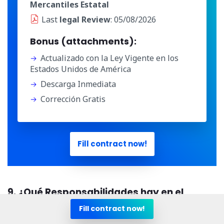
Mercantiles Estatal
Last
legal Review
: 05/08/2026
Bonus (attachments):
Actualizado con la Ley Vigente en los
Estados Unidos de América
Descarga Inmediata
Corrección Gratis
Fill contract now!
9. ¿Qué Responsabilidades hay en el
Contrato de Sociedad Mercantil en los
Fill contract now!
Estados Unidos de América?