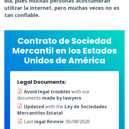
día, pues muchas personas acostumbran
utilizar la internet, pero muchas veces no es
tan confiable.
Contrato de Sociedad
Mercantil en los Estados
Unidos de América
Legal Documents:
Avoid legal troubles
with our
documents
made by lawyers
Updated
with the
Ley de Sociedades
Mercantiles Estatal
Last
legal Review
: 05/08/2026