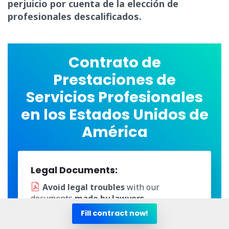
perjuicio por cuenta de la elección de
profesionales descalificados.
Contrato de
Prestaciones de
Servicios Profesionales
en los Estados Unidos de
América
Legal Documents:
Avoid legal troubles
with our
documents
made by lawyers
Updated
with the
Ley de Contratos
Fill contract now!
Estatal