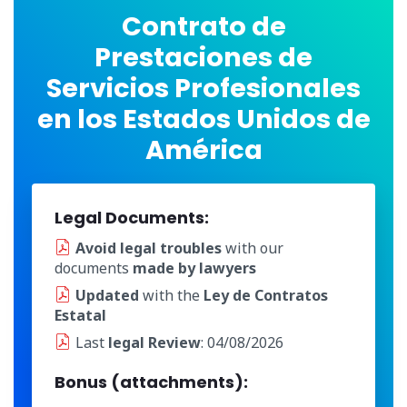
Contrato de
Prestaciones de
Servicios Profesionales
en los Estados Unidos de
América
Legal Documents:
Avoid legal troubles
with our
documents
made by lawyers
Updated
with the
Ley de Contratos
Estatal
Last
legal Review
: 04/08/2026
Bonus (attachments):