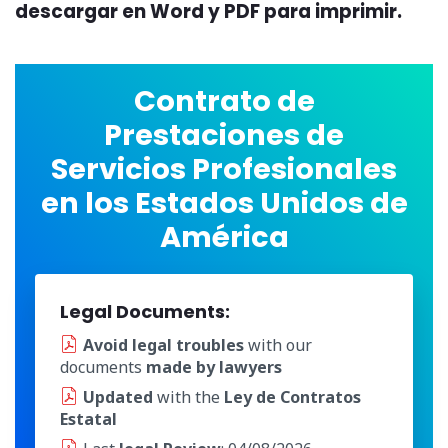
descargar en Word y PDF para imprimir.
Contrato de
Prestaciones de
Servicios Profesionales
en los Estados Unidos de
América
Legal Documents:
Avoid legal troubles
with our
documents
made by lawyers
Updated
with the
Ley de Contratos
Estatal