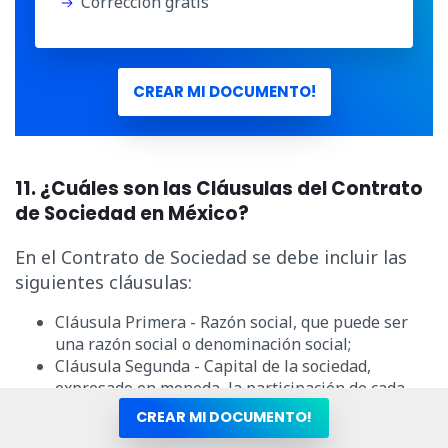
Corrección gratis
CREAR MI DOCUMENTO!
11. ¿Cuáles son las Cláusulas del Contrato
de Sociedad en México?
En el Contrato de Sociedad se debe incluir las
siguientes cláusulas:
Cláusula Primera - Razón social, que puede ser
una razón social o denominación social;
Cláusula Segunda - Capital de la sociedad,
expresado en moneda, la participación de cada
socio, la forma y plazo de su pago;
CREAR MI DOCUMENTO!
Cláusula Tercera - Dirección completa de la casa