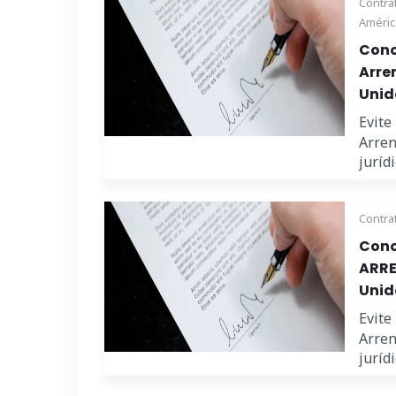
Contra
Améric
Cono
Arre
Unid
Evite
Arren
juríd
Contra
Cono
ARRE
Unid
Evite
Arren
juríd