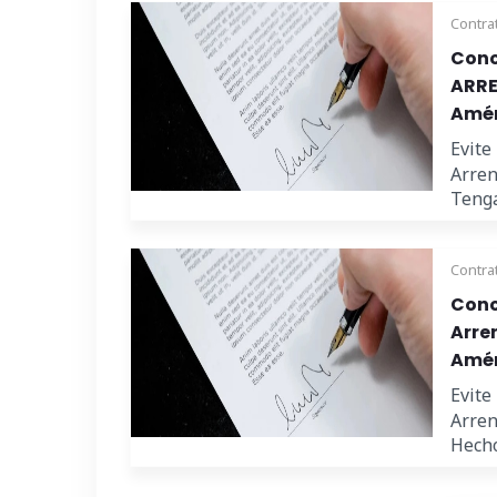
Contra
Cono
ARRE
Amér
Evite
Arren
Tenga
Contra
Cono
Arre
Amér
Evite
Arren
Hecho