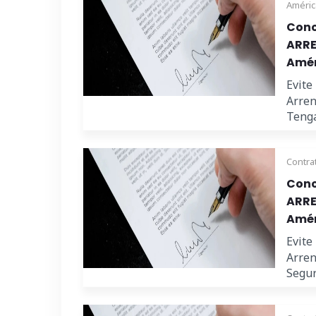
Améric
Cono
ARRE
Amér
Evite
Arren
Tenga
Contra
Cono
ARRE
Amér
Evite
Arren
Seguri